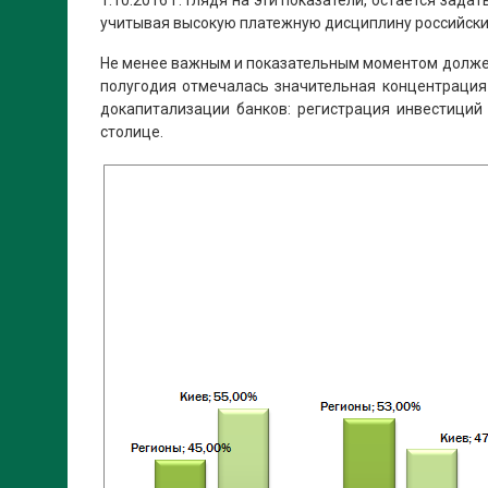
1.10.2016 г. Глядя на эти показатели, остается за
учитывая высокую платежную дисциплину российски
Не менее важным и показательным моментом должен 
полугодия отмечалась значительная концентрация 
докапитализации банков: регистрация инвестиций
столице.