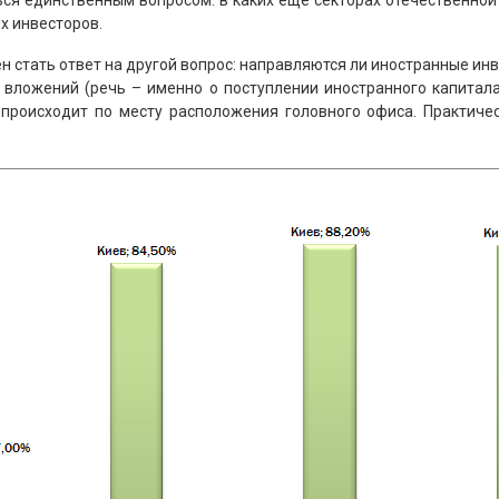
даться единственным вопросом: в каких еще секторах отечественн
х инвесторов.
стать ответ на другой вопрос: направляются ли иностранные инве
вложений (речь – именно о поступлении иностранного капитала 
 происходит по месту расположения головного офиса. Практич