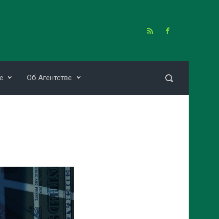
е
Об Агентстве