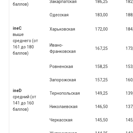
Закарпатская
186,25
182
баллов)
Одесская
183,00
188
ine
C
Харьковская
172,00
184
выше
среднего (от
Ивано-
161 до 180
167,25
173
Франковская
баллов)
Ровненская
158,25
153
Запорожская
157,25
160
ine
D
Тернопольская
149,25
139
средний (от
141 до 160
Николаевская
146,50
137
баллов)
Черкасская
145,50
145