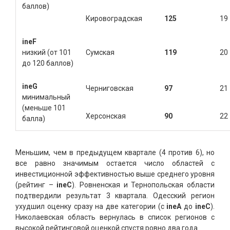
баллов)
Кировоградская
125
19
ineF
низкий (от 101
Сумская
119
20
до 120 баллов)
ine
G
Черниговская
97
21
минимальный
(меньше 101
Херсонская
90
22
балла)
Меньшим, чем в предыдущем квартале (4 против 6), но
все равно значимым остается число областей с
инвестиционной эффективностью выше среднего уровня
(рейтинг –
ineC
). Ровненская и Тернопольская области
подтвердили результат 3 квартала. Одесский регион
ухудшил оценку сразу на две категории (с
ineА
до
ineC
).
Николаевская область вернулась в список регионов с
высокой рейтинговой оценкой спустя ровно два года.