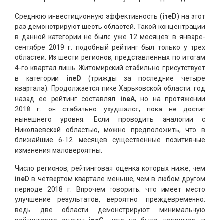
Среднюю инвестиционную эффективность (
ineD
) на этот
раз демонстрируют шесть областей. Такой концентрации
в данной категории не было уже 12 месяцев: в январе-
сентябре 2019 г. подобный рейтинг был только у трех
областей. Из шести регионов, представленных по итогам
4-го квартал лишь Житомирский стабильно присутствует
в категории
ineD
(трижды за последние четыре
квартала). Продолжается пике Харьковской области: год
назад ее рейтинг составлял
ineА
, но на протяжении
2018 г. он стабильно ухудшался, пока не достиг
нынешнего уровня. Если проводить аналогии с
Николаевской областью, можно предположить, что в
ближайшие 6-12 месяцев существенные позитивные
изменения маловероятны.
Число регионов, рейтинговая оценка которых ниже, чем
ineD
в четвертом квартале меньше, чем в любом другом
периоде 2018 г. Впрочем говорить, что имеет место
улучшение результатов, вероятно, преждевременно:
ведь две области демонстрируют минимальную
рейтинговую оценку
ineG
, чего не было, например, в