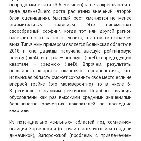
непродолжительны (3-6 месяцев) и не закрепляются в
виде дальнейшего роста расчетных значений (второй
блок оценивания), быстрый рост сменяется не менее
стремительным падением. Это напоминает
своеобразный серфинг, когда тот или другой регион
взлетает вверх на волне успеха, а затем скатывается
вниз. Типичным примером является Волынская область: в
2018 г. она дважды получала высшую рейтинговую
оценку (
ineА
), еще раз – высокую (
ineВ
), в предыдущем
квартале – среднюю (
ineD
). Впрочем, результаты
последнего квартала позволяют предположить, что
Волынская область сможет сохранить свое место если не
впервой тройке (это маловероятно), то в числе 6-
8 регионов с высоким рейтингом. Подобные выводы
обусловлены как раз высокими средними значениями
большинства расчетных показателей за последние
кварталы.
Из потенциально «сильных» областей под сомнением
позиции Харьковской (в связи с затянувшейся спадной
динамикой), Запорожской (проблемы с привлечением