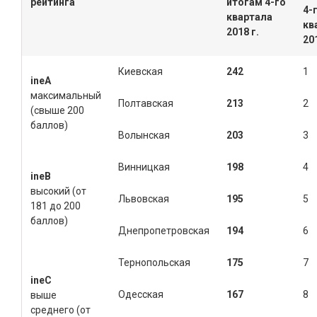
рейтинга
итогам
4
-го
4
-
квартала
кв
2018 г.
201
Киевская
242
1
ineА
максимальный
Полтавская
213
2
(свыше 200
баллов)
Волынская
203
3
Винницкая
198
4
ine
B
высокий (от
Львовская
195
5
181 до 200
баллов)
Днепропетровская
194
6
Тернопольская
175
7
ine
C
Одесская
167
8
выше
среднего (от