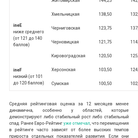
Житомирская
144,25
142
Хмельницкая
138,50
132
ine
E
Черниговская
123,75
137
ниже среднего
(от 121 до 140
Черновицкая
121,75
114
баллов)
Кировоградская
120,50
125
Херсонская
103,50
124
ineF
низкий (от 101
до 120 баллов)
Сумская
100,50
102
Средняя рейтинговая оценка за 12 месяцев менее
динамична, особенно у областей, которые
демонстрируют либо стабильный рост либо стабильный
спад. Ранее Евро-Рейтинг
уже отмечал
, что перемещения
в рейтинге часто зависят от более высоких темпов
прироста отдельных показателей развития. Если они