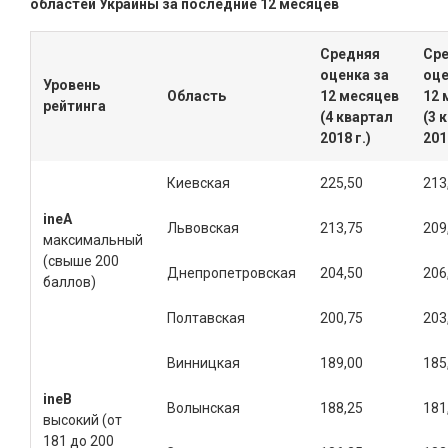
областей Украины за последние 12 месяцев
Средняя
Ср
оценка за
оце
Уровень
Область
12 месяцев
12 
рейтинга
(
4
квартал
(
3
к
2018 г.)
201
Киевская
225,50
213
ineА
Львовская
213,75
209
максимальный
(свыше 200
Днепропетровская
204,50
206
баллов)
Полтавская
200,75
203
Винницкая
189,00
185
ine
B
Волынская
188,25
181
высокий (от
181 до 200