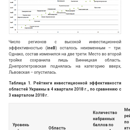
Число регионов с высокой инвестиционной
эффективностью (
ineВ
) осталось неизменным – три.
Однако, состав изменился на две трети. Место во второй
тройке сохранила лишь Винницкая область.
Днепропетровская поднялась на категорию вверх,
Львовская – опустилась.
Таблица 1. Рейтинги инвестиционной эффективности
областей Украины в 4 квартале 2018 г., по сравнению с
3 кварталом 2018 г.
Ме
Количество
ре
набранных
по
Уровень
баллов по
Область
ит