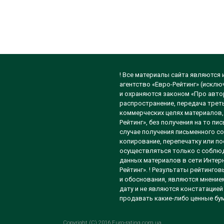
! Все материалы сайта являются
агентство «Евро-Рейтинг» (исклю
и охраняются законом «Про автор
распространение, передача треть
коммерческих целях материалов, 
Рейтинг», без получения на то п
случае получения письменного со
копирование, перепечатку или п
осуществляться только с соблюд
данных материалов в сети Интерн
Рейтинг». ! Результаты рейтинго
и обоснования, являются мнением
дату и не являются констатацией
продавать какие-либо ценные бум
Copyright (C) 2016 Euro-rating.com.ua