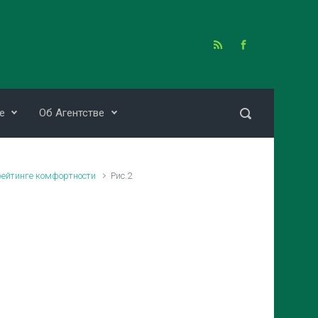
е
Об Агентстве
рейтинге комфортности
Рис.2