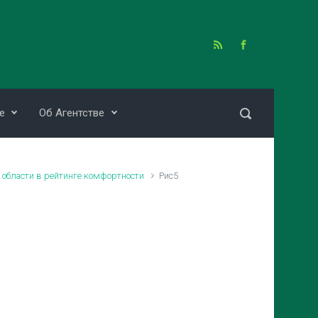
е
Об Агентстве
 области в рейтинге комфортности
Рис5