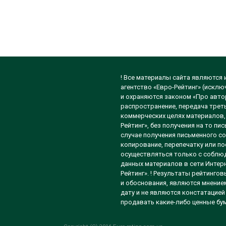
! Все материалы сайта являются
агентство «Евро-Рейтинг» (исклю
и охраняются законом «Про автор
распространение, передача треть
коммерческих целях материалов, 
Рейтинг», без получения на то п
случае получения письменного со
копирование, перепечатку или п
осуществляться только с соблюд
данных материалов в сети Интерн
Рейтинг». ! Результаты рейтинго
и обоснования, являются мнением
дату и не являются констатацией
продавать какие-либо ценные бум