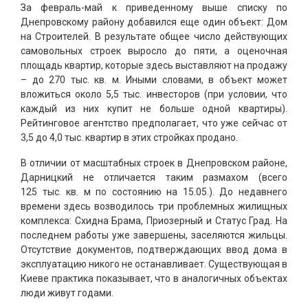
За февраль-май к приведенному выше списку по
Днепровскому району добавился еще один объект: Дом
на Строителей. В результате общее число действующих
самовольных строек выросло до пяти, а оценочная
площадь квартир, которые здесь выставляют на продажу
– до 270 тыс. кв. м. Иными словами, в объект может
вложиться около 5,5 тыс. инвесторов (при условии, что
каждый из них купит не больше одной квартиры).
Рейтинговое агентство предполагает, что уже сейчас от
3,5 до 4,0 тыс. квартир в этих стройках продано.
В отличии от масштабных строек в Днепровском районе,
Дарницкий не отличается таким размахом (всего
125 тыс. кв. м по состоянию на 15.05.). До недавнего
времени здесь возводилось три проблемных жилищных
комплекса: Схидна Брама, Приозерный и Статус Град. На
последнем работы уже завершены, заселяются жильцы.
Отсутствие документов, подтверждающих ввод дома в
эксплуатацию никого не останавливает. Существующая в
Киеве практика показывает, что в аналогичных объектах
люди живут годами.