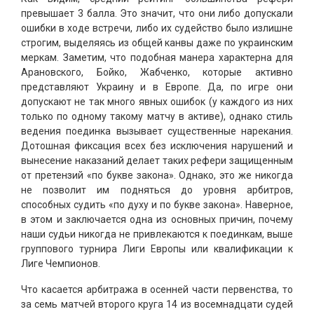
превышает 3 балла. Это значит, что они либо допускали
ошибки в ходе встречи, либо их судейство было излишне
строгим, выделяясь из общей канвы даже по украинским
меркам. Заметим, что подобная манера характерна для
Арановского, Бойко, Жабченко, которые активно
представляют Украину и в Европе. Да, по игре они
допускают не так много явных ошибок (у каждого из них
только по одному такому матчу в активе), однако стиль
ведения поединка вызывает существенные нарекания.
Дотошная фиксация всех без исключения нарушений и
вынесение наказаний делает таких рефери защищенным
от претензий «по букве закона». Однако, это же никогда
не позволит им подняться до уровня арбитров,
способных судить «по духу и по букве закона». Наверное,
в этом и заключается одна из основных причин, почему
наши судьи никогда не привлекаются к поединкам, выше
группового турнира Лиги Европы или квалификации к
Лиге Чемпионов.
Что касается арбитража в осенней части первенства, то
за семь матчей второго круга 14 из восемнадцати судей