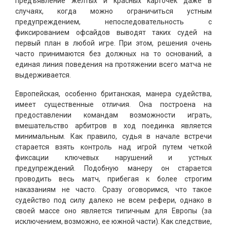
предъявление желтых и красных карточек даже в
случаях, когда можно ограничиться устным
предупреждением, непоследовательность с
фиксированием офсайдов выводят таких судей на
первый план в любой игре. При этом, решения очень
часто принимаются без должных на то оснований, а
единая линия поведения на протяжении всего матча не
выдерживается.
Европейская, особенно британская, манера судейства,
имеет существенные отличия. Она построена на
предоставлении командам возможности играть,
вмешательство арбитров в ход поединка является
минимальным. Как правило, судья в начале встречи
старается взять контроль над игрой путем четкой
фиксации ключевых нарушений и устных
предупреждений. Подобную манеру он старается
проводить весь матч, прибегая к более строгим
наказаниям не часто. Сразу оговоримся, что такое
судейство под силу далеко не всем рефери, однако в
своей массе оно является типичным для Европы (за
исключением, возможно, ее южной части). Как следствие,