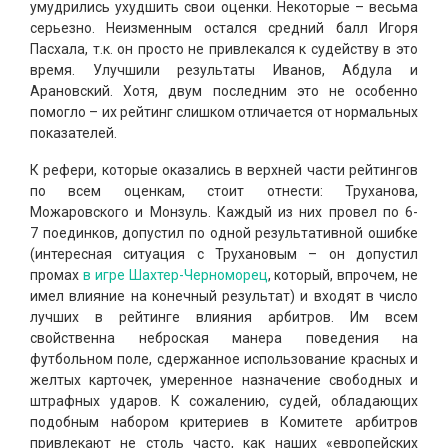
умудрились ухудшить свои оценки. Некоторые – весьма
серьезно. Неизменным остался средний балл Игоря
Пасхала, т.к. он просто не привлекался к судейству в это
время. Улучшили результаты Иванов, Абдула и
Арановский. Хотя, двум последним это не особенно
помогло – их рейтинг слишком отличается от нормальных
показателей.
К рефери, которые оказались в верхней части рейтингов
по всем оценкам, стоит отнести: Труханова,
Можаровского и Монзуль. Каждый из них провел по 6-
7 поединков, допустил по одной результативной ошибке
(интересная ситуация с Трухановым – он допустил
промах
в игре Шахтер-Черноморец
, который, впрочем, не
имел влияние на конечный результат) и входят в число
лучших в рейтинге влияния арбитров. Им всем
свойственна неброская манера поведения на
футбольном поле, сдержанное использование красных и
желтых карточек, умеренное назначение свободных и
штрафных ударов. К сожалению, судей, обладающих
подобным набором критериев в Комитете арбитров
привлекают не столь часто, как наших «европейских