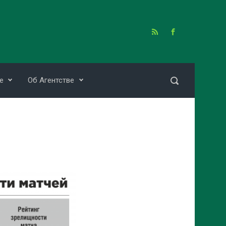
е
Об Агентстве