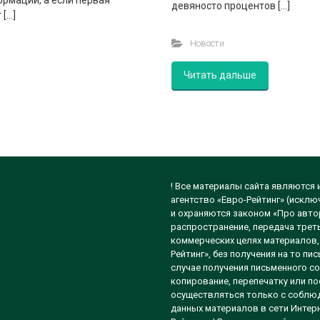
рмации, а если первая
девяносто процентов […]
 […]
Новости
Читать дальше
! Все материалы сайта являются
агентство «Евро-Рейтинг» (исклю
и охраняются законом «Про автор
распространение, передача треть
коммерческих целях материалов, 
Рейтинг», без получения на то п
случае получения письменного со
копирование, перепечатку или п
осуществляться только с соблюд
данных материалов в сети Интерн