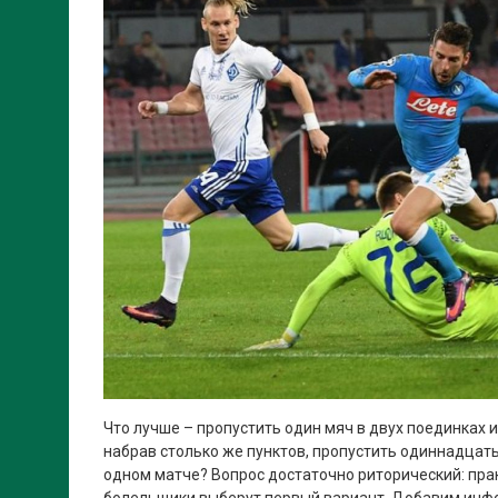
Что лучше – пропустить один мяч в двух поединках и 
набрав столько же пунктов, пропустить одиннадцать 
одном матче? Вопрос достаточно риторический: пра