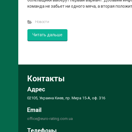
болельщики выберут первый вариант. Добавим инфо
команда не забьет ни одного мяча, а вторая положит
Новости
Читать дальше
Контакты
Адрес
02105, Украина Киев, пр. Мира 15-А, оф. 316
Email
office@euro-rating.com.ua
Телефоны