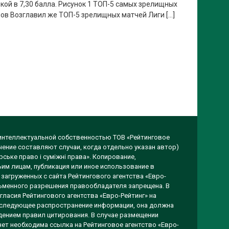
кой в 7,30 балла. Рисунок 1 ТОП-5 самых зрелищных
нов Возглавил же ТОП-5 зрелищных матчей Лиги […]
 интеллектуальной собственностью ТОВ «Рейтинговое
чение составляют случаи, когда отдельно указан автор)
ське право і суміжні права». Копирование,
им лицам, публикация или иное использование в
загруженных с сайта Рейтингового агентства «Евро-
исьменного разрешения правообладателя запрещена. В
гласия Рейтингового агентства «Евро-Рейтинг» на
оследующее распространение информации, она должна
ением правил цитирования. В случае размещении
ет необходима ссылка на Рейтинговое агентство «Евро-