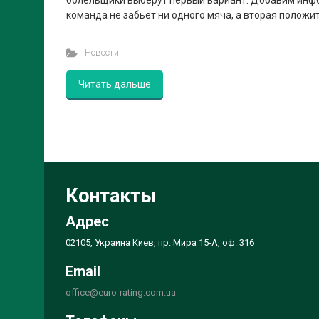
болельщики выберут первый вариант. Добавим инфо
команда не забьет ни одного мяча, а вторая положит
Новости
Читать дальше
Контакты
Адрес
02105, Украина Киев, пр. Мира 15-А, оф. 316
Email
office@euro-rating.com.ua