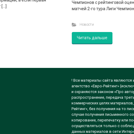
рмации, а если первая
Чемпионов с рейтинговой оцен
 […]
матчей 2-го тура Лиги Чемпио
Новости
Читать дальше
! Все материалы сайта являются
агентство «Евро-Рейтинг» (исклю
и охраняются законом «Про автор
распространение, передача треть
коммерческих целях материалов, 
Рейтинг», без получения на то п
случае получения письменного со
копирование, перепечатку или п
осуществляться только с соблюд
данных материалов в сети Интерн