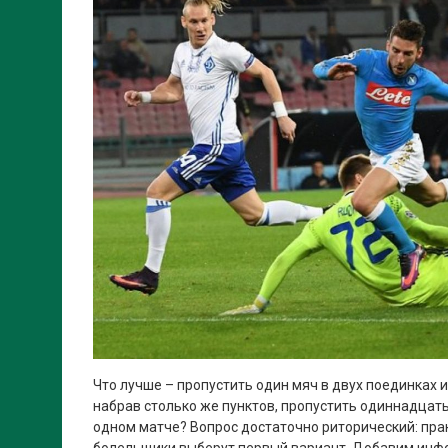
Что лучше – пропустить один мяч в двух поединках и 
набрав столько же пунктов, пропустить одиннадцать 
одном матче? Вопрос достаточно риторический: пра