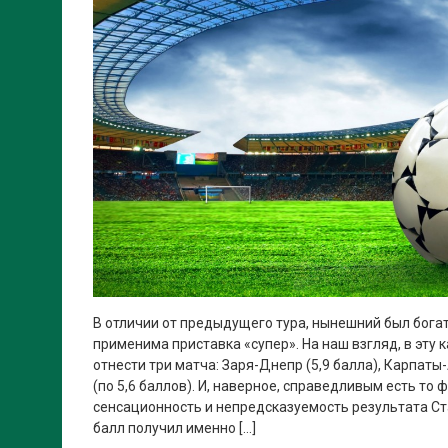
В отличии от предыдущего тура, нынешний был богат
применима приставка «супер». На наш взгляд, в эту
отнести три матча: Заря-Днепр (5,9 балла), Карпат
(по 5,6 баллов). И, наверное, справедливым есть то 
сенсационность и непредсказуемость результата Ст
балл получил именно […]