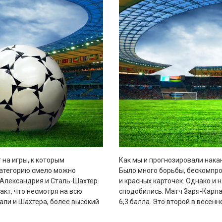
 на игры, к которым
Как мы и прогнозировали накан
 категорию смело можно
Было много борьбы, бескомпро
ы-Александрия и Сталь-Шахтер
и красных карточек. Однако и 
факт, что несмотря на всю
сподобились. Матч Заря-Карпа
али и Шахтера, более высокий
6,3 балла. Это второй в весенн