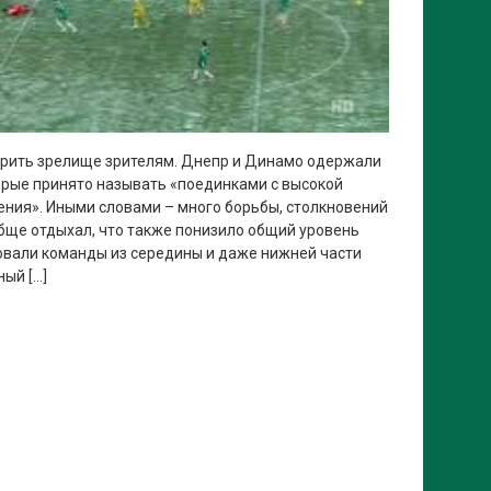
арить зрелище зрителям. Днепр и Динамо одержали
орые принято называть «поединками с высокой
ния». Иными словами – много борьбы, столкновений
бще отдыхал, что также понизило общий уровень
овали команды из середины и даже нижней части
ый […]