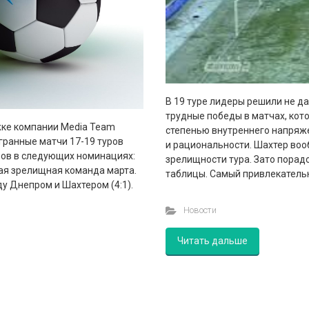
В 19 туре лидеры решили не д
трудные победы в матчах, кот
жке компании Media Team
степенью внутреннего напряже
гранные матчи 17-19 туров
и рациональности. Шахтер воо
ров в следующих номинациях:
зрелищности тура. Зато порад
ая зрелищная команда марта.
таблицы. Самый привлекательн
у Днепром и Шахтером (4:1).
Новости
Читать дальше