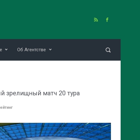
е
Об Агентстве
ый зрелищный матч 20 тура
ейтинг