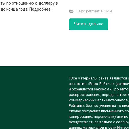
юты по отношению к доллару в
 до конца года. Подробнее…
Евро-рейтинг в СМИ
Читать дальше
! Все материалы сайта являются
агентство «Евро-Рейтинг» (исклю
и охраняются законом «Про автор
распространение, передача треть
коммерческих целях материалов, 
Рейтинг», без получения на то п
случае получения письменного со
копирование, перепечатку или п
осуществляться только с соблюд
данных материалов в сети Интерн