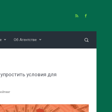
е
Об Агентстве
 упростить условия для
ейтинг