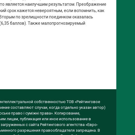
 что является наилучшим результатом. Преображение
кий срок кажется невероятным, если вспомнить, как
 Вторым по зрелищности поединком оказалась
(6,35 баллов). Также малопрогнозируемый
 интеллектуальной собственностью ТОВ «Рейтинговое
чение составляют случаи, когда отдельно указан автор)
ське право і суміжні права». Копирование,
им лицам, публикация или иное использование в
загруженных с сайта Рейтингового агентства «Евро-
исьменного разрешения правообладателя запрещена. В