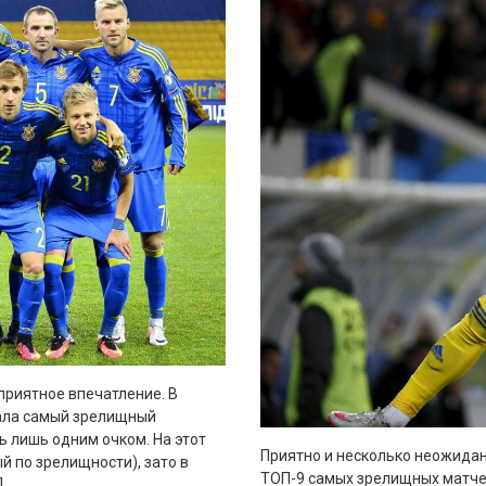
приятное впечатление. В
рала самый зрелищный
ь лишь одним очком. На этот
Приятно и несколько неожидан
й по зрелищности), зато в
ТОП-9 самых зрелищных матчей
]