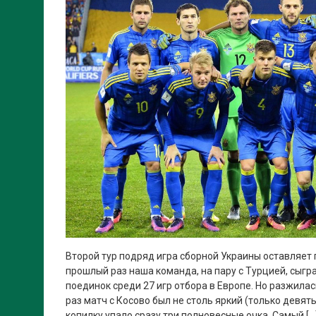
Второй тур подряд игра сборной Украины оставляет 
прошлый раз наша команда, на пару с Турцией, сыг
поединок среди 27 игр отбора в Европе. Но разжилас
раз матч с Косово был не столь яркий (только девяты
копилку упало сразу три полновесные очка. Самый […