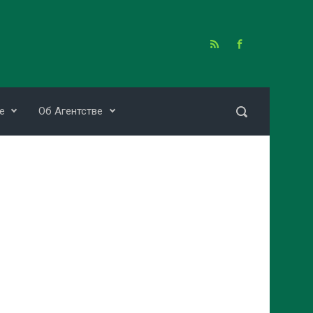
е
Об Агентстве