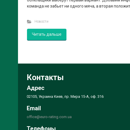
болельщики выберут первый вариант. Добавим инфо
команда не забьет ни одного мяча, а вторая положит
Новости
Читать дальше
Контакты
Адрес
02105, Украина Киев, пр. Мира 15-А, оф. 316
Email
office@euro-rating.com.ua
Телефоны