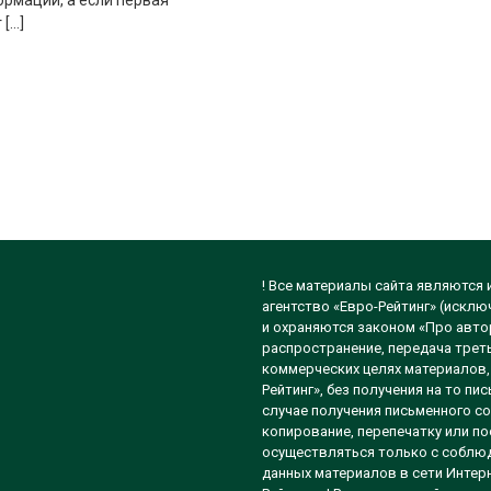
рмации, а если первая
 […]
! Все материалы сайта являются
агентство «Евро-Рейтинг» (исклю
и охраняются законом «Про автор
распространение, передача треть
коммерческих целях материалов, 
Рейтинг», без получения на то п
случае получения письменного со
копирование, перепечатку или п
осуществляться только с соблюд
данных материалов в сети Интерн