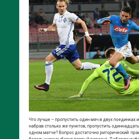
Что лучше – пропустить один мяч в двух поединках и 
набрав столько же пунктов, пропустить одиннадцать 
одном матче? Вопрос достаточно риторический: пра