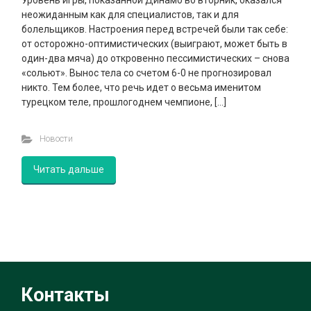
Уровень игры, показанной Динамо во вторник, оказался
неожиданным как для специалистов, так и для
болельщиков. Настроения перед встречей были так себе:
от осторожно-оптимистических (выиграют, может быть в
один-два мяча) до откровенно пессимистических – снова
«сольют». Вынос тела со счетом 6-0 не прогнозировал
никто. Тем более, что речь идет о весьма именитом
турецком теле, прошлогоднем чемпионе, […]
Новости
Читать дальше
Контакты