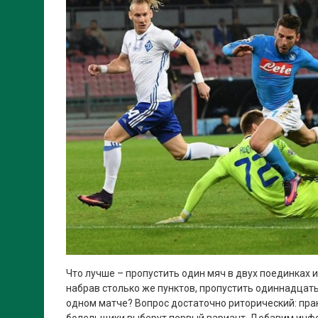
Что лучше – пропустить один мяч в двух поединках и 
набрав столько же пунктов, пропустить одиннадцать 
одном матче? Вопрос достаточно риторический: пра