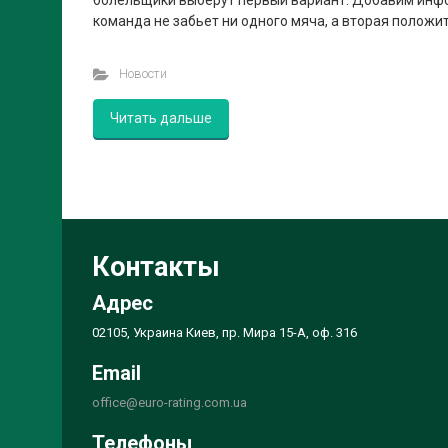
болельщики выберут первый вариант. Добавим инфо
команда не забьет ни одного мяча, а вторая положит
Новости
Читать дальше
Контакты
Адрес
02105, Украина Киев, пр. Мира 15-А, оф. 316
Email
office@euro-rating.com.ua
Телефоны