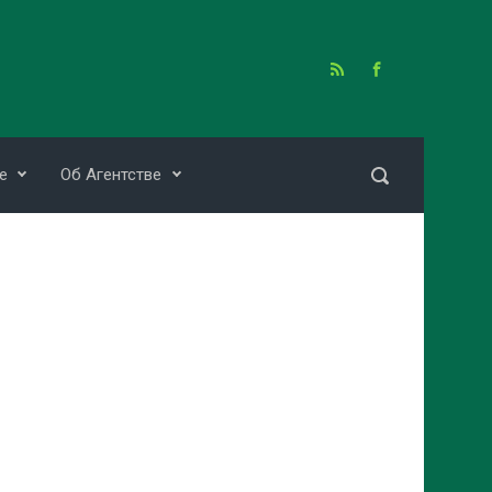
е
Об Агентстве