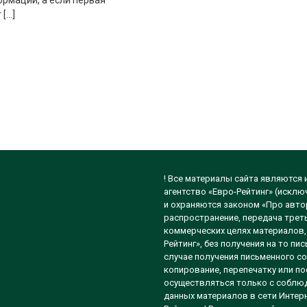
рмации, а если первая
 […]
! Все материалы сайта являются
агентство «Евро-Рейтинг» (исклю
и охраняются законом «Про автор
распространение, передача треть
коммерческих целях материалов, 
Рейтинг», без получения на то п
случае получения письменного со
копирование, перепечатку или п
осуществляться только с соблюд
данных материалов в сети Интерн