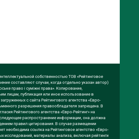
 интеллектуальной собственностью ТОВ «Рейтинговое
чение составляют случаи, когда отдельно указан автор)
ське право і суміжні права». Копирование,
им лицам, публикация или иное использование в
загруженных с сайта Рейтингового агентства «Евро-
исьменного разрешения правообладателя запрещена. В
гласия Рейтингового агентства «Евро-Рейтинг» на
оследующее распространение информации, она должна
ением правил цитирования. В случае размещении
ет необходима ссылка на Рейтинговое агентство «Евро-
вых исследований, материалы анализа, включая рейтинги