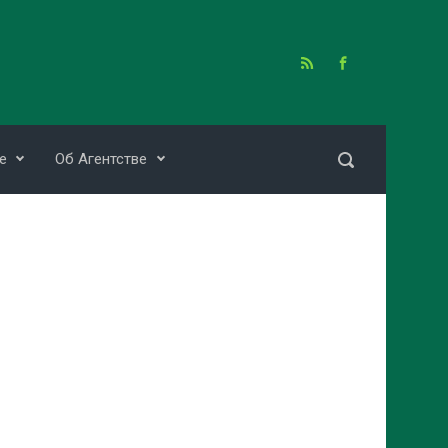
е
Об Агентстве