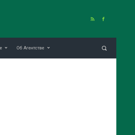
е
Об Агентстве