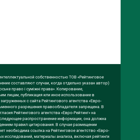
 интеллектуальной собственностью ТОВ «Рейтинговое
чение составляют случаи, когда отдельно указан автор)
ське право і суміжні права». Копирование,
им лицам, публикация или иное использование в
загруженных с сайта Рейтингового агентства «Евро-
исьменного разрешения правообладателя запрещена. В
гласия Рейтингового агентства «Евро-Рейтинг» на
оследующее распространение информации, она должна
ением правил цитирования. В случае размещении
ет необходима ссылка на Рейтинговое агентство «Евро-
вых исследований, материалы анализа, включая рейтинги