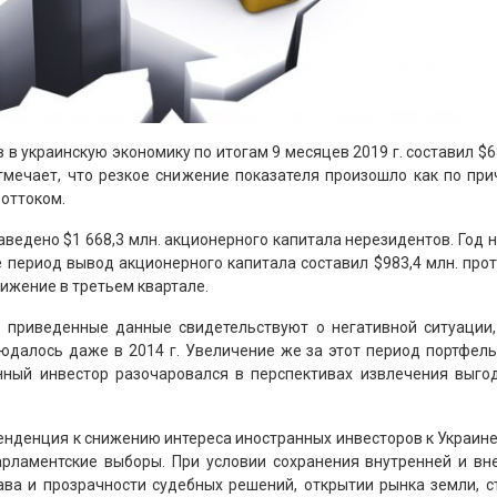
 украинскую экономику по итогам 9 месяцев 2019 г. составил $68
отмечает, что резкое снижение показателя произошло как по п
 оттоком.
аведено $1 668,3 млн. акционерного капитала нерезидентов. Год н
е период вывод акционерного капитала составил $983,4 млн. про
нижение в третьем квартале.
то приведенные данные свидетельствуют о негативной ситуации
юдалось даже в 2014 г. Увеличение же за этот период портфель
нный инвестор разочаровался в перспективах извлечения выго
тенденция к снижению интереса иностранных инвесторов к Украин
арламентские выборы. При условии сохранения внутренней и вне
ава и прозрачности судебных решений, открытии рынка земли, с