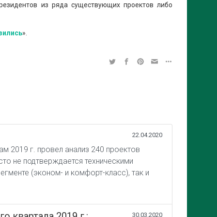
ерезидентов из ряда существующих проектов либо
зились
».
22.04.2020
м 2019 г. провел анализ 240 проектов
сто не подтверждается техническими
гменте (эконом- и комфорт-класс), так и
 квартала 2019 г.:
30.03.2020