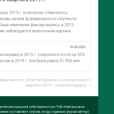
нце 2019 г. в регионах отмечалось
 вновь начали формироваться «группы по
обные изменения фиксировались в 2015-
ии, наблюдается аналогичная картина.
16.03.2020
экономику в 2019 г. сократился почти на 35%
 как в 2018 г. она была равна $1 900 млн.
ффективности областей Украины по итогам второго
квартала 2019 г.: изобилие лидеров
 интеллектуальной собственностью ТОВ «Рейтинговое
чение составляют случаи, когда отдельно указан автор)