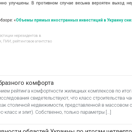
нно улучшены. В противном случае весьма вероятен выход н
бзоре: «
Объемы прямых иностранных инвестиций в Украину сни
естиции нерезидентов в
и
,
ПИИ
,
рейтинговое агентство
бразного комфорта
нием рейтинга комфортности жилищных комплексов по итога
сследования свидетельствуют, что класс строительства ча
ак столичной недвижимости, представленной в массовом се
-класс и элит). Собственно, только параметры […]
ности областей Украины по итогам четвертого