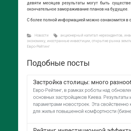
девяти месяцев результаты могут быть существе
окончательное замораживание планов на будущее.
С более полной информацией можно ознакомится в о
Новости
акционерный капитал нерезидентов
,
инв
экономику
,
иностранные инвестиции
,
открытие рынка земл
Евро-Рейтинг
Подобные посты
Застройка столицы: много разноо
Евро-Рейтинг, в рамках роботы над обновле
основных застройщиков Киева. Результаты и
параметрами новостроек. Эта свойственно к
для жилья повышенной комфортности (бизнес
Рейтинг инвестиционной эффектив