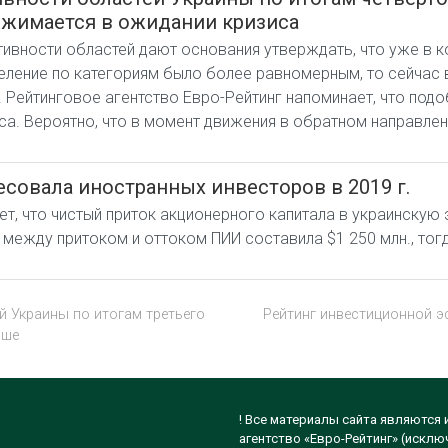
жимается в ожидании кризиса
ивности областей дают основания утверждать, что уже в ко
еление по категориям было более равномерным, то сейчас
ы. Рейтинговое агентство Евро-Рейтинг напоминает, что под
иса. Вероятно, что в момент движения в обратном направлен
есовала иностранных инвесторов в 2019 г.
т, что чистый приток акционерного капитала в украинскую 
ежду притоком и оттоком ПИИ составила $1 250 млн., тогда
й Украины по итогам третьего
Рейтинг инвестиционной э
ьше
! Все материалы сайта являются
агентство «Евро-Рейтинг» (исклю