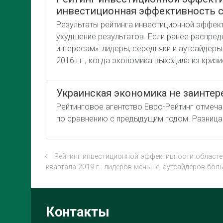
инвестиционная эффективность с
Результаты рейтинга инвестиционной эффект
ухудшение результатов. Если ранее распред
интересам»: лидеры, середняки и аутсайдер
2016 гг., когда экономика выходила из криз
Украинская экономика не заинтер
Рейтинговое агентство Евро-Рейтинг отмечае
по сравнению с предыдущим годом. Разница м
Рейтинг инвестиционной эффективности областе
квартала 2019 г.: лидеров меньше, аутсайдеров бол
Контакты