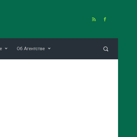
е
Об Агентстве