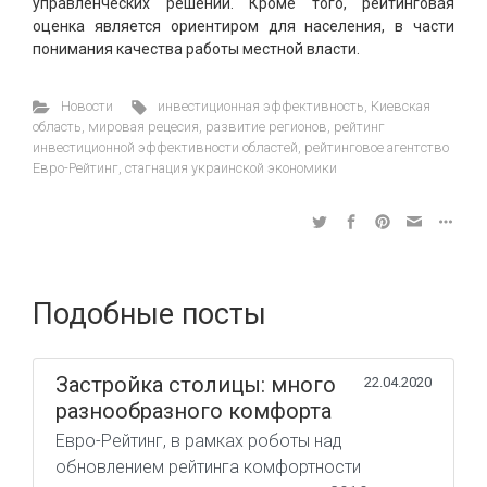
управленческих решений. Кроме того, рейтинговая
оценка является ориентиром для населения, в части
понимания качества работы местной власти.
Новости
инвестиционная эффективность
,
Киевская
область
,
мировая рецесия
,
развитие регионов
,
рейтинг
инвестиционной эффективности областей
,
рейтинговое агентство
Евро-Рейтинг
,
стагнация украинской экономики
Подобные посты
Застройка столицы: много
22.04.2020
разнообразного комфорта
Евро-Рейтинг, в рамках роботы над
обновлением рейтинга комфортности