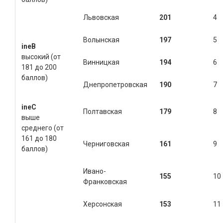
Львовская
201
4
Волынская
197
5
ine
B
высокий (от
Винницкая
194
6
181 до 200
баллов)
Днепропетровская
190
7
ine
C
Полтавская
179
8
выше
среднего (от
161 до 180
Черниговская
161
9
баллов)
Ивано-
155
10
Франковская
Херсонская
153
11