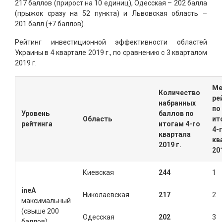
217 баллов (прирост на 10 единиц), Одесская – 202 балла
(прыжок сразу на 52 пункта) и Львовская область –
201 балл (+7 баллов).
Рейтинг инвестиционной эффективности областей
Украины в 4 квартале 2019 г., по сравнению с 3 кварталом
2019 г.
Ме
Количество
ре
набранных
по
Уровень
баллов по
Область
ит
рейтинга
итогам
4
-го
4
-
квартала
кв
2019 г.
201
Киевская
244
1
ineА
Николаевская
217
2
максимальный
(свыше 200
Одесская
202
3
баллов)