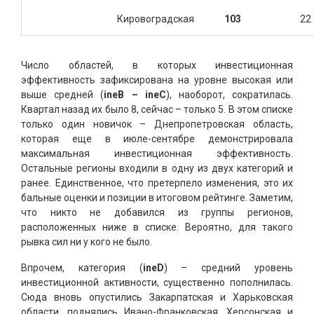
Кировоградская
103
22
Число областей, в которых инвестиционная
эффективность зафиксирована на уровне высокая или
выше средней (
ineВ – ineС
), наоборот, сократилась.
Квартал назад их было 8, сейчас – только 5. В этом списке
только один новичок – Днепропетровская область,
которая еще в июле-сентябре демонстрировала
максимальная инвестиционная эффективность.
Остальные регионы входили в одну из двух категорий и
ранее. Единственное, что претерпело изменения, это их
бальные оценки и позиции в итоговом рейтинге. Заметим,
что никто не добавился из группы регионов,
расположенных ниже в списке. Вероятно, для такого
рывка сил ни у кого не было.
Впрочем, категория (
ineD
) – средний уровень
инвестиционной активности, существенно пополнилась.
Сюда вновь опустились Закарпатская и Харьковская
области, поднялись Ивано-Франковская, Херсонская и