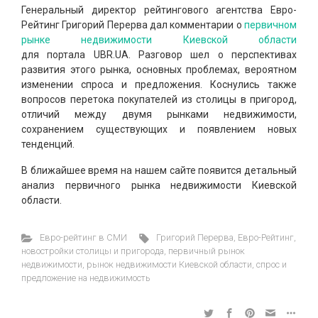
Генеральный директор рейтингового агентства Евро-
Рейтинг Григорий Перерва дал комментарии о
первичном
рынке недвижимости Киевской области
для портала UBR.UA. Разговор шел о перспективах
развития этого рынка, основных проблемах, вероятном
изменении спроса и предложения. Коснулись также
вопросов перетока покупателей из столицы в пригород,
отличий между двумя рынками недвижимости,
сохранением существующих и появлением новых
тенденций.
В ближайшее время на нашем сайте появится детальный
анализ первичного рынка недвижимости Киевской
области.
Евро-рейтинг в СМИ
Григорий Перерва
,
Евро-Рейтинг
,
новостройки столицы и пригорода
,
первичный рынок
недвижимости
,
рынок недвижимости Киевской области
,
спрос и
предложение на недвижимость