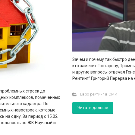
Зачем и почему так быстро де
кто заменит Гонтареву, Трамп
и другие вопросы отвечал Ген
Рейтинг” Григорий Перерва на
 проблемных строек до
Евро-рейтинг в СМИ
щных комплексов, помеченных
оительного кадастра. По
Читать дальше
емных новостроек, которые
 на одну. За период с 15.02
еятельность по ЖК Научный и