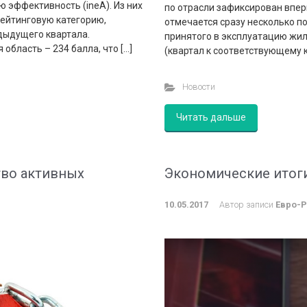
эффективность (ineА). Из них
по отрасли зафиксирован впер
рейтинговую категорию,
отмечается сразу несколько п
дыдущего квартала.
принятого в эксплуатацию жиль
бласть – 234 балла, что […]
(квартал к соответствующему к
Новости
Читать дальше
тво активных
Экономические итоги
10.05.2017
Автор записи
Евро-Р