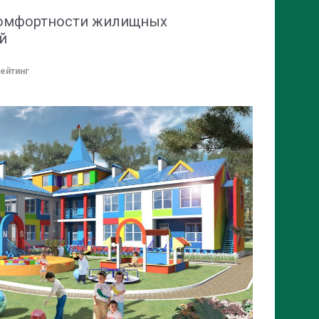
комфортности жилищных
й
ейтинг