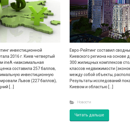
йтинг инвестиционной
Евро-Рейтинг составил сводн
тала 2016 г. Киев четвертый
Киевского региона на основе 
ии ineА «максимальная
300 жилищных комплексов стол
ценка составила 257 баллов,
классов недвижимости (эконом,
аксимальную инвестиционную
между собой объекты, располо
ировали Львов (227 баллов),
Результаты исследований пок
ний […]
Киевом и областью […]
Новости
Читать дальше