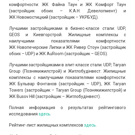
комфортности: ЖК Файна Таун и ЖК Комфорт Таун
(застройщик обоих – К.А.Н. Девелопмент) и
ЖК Новомостицкий (застройщик – УКРБУД).
Лучшими застройщиками в бизнес-классе стали: UDP,
GEOS и Киевгорстрой. Жилищные комплексы с
наилучшими показателями комфортности:
ЖК Новопечерские Липки и ЖК Ривер Стоун (застройщик
обоих – UDP) и ЖК AuRoom (застройщик – GEOS).
Лучшими застройщиками в элит-классе стали: UDP, Taryan
Group (Познякижилстрой) и Житлобудінвест. Жилищные
комплексы с наилучшими показателями комфортности:
ЖК Бульвар Фонтанов (застройщик – UDP), ЖК Taryan
Towers (застройщик – Taryan Group (Познякижилстрой) и
ЖК Busov Hill (застройщик – Житлобудінвест).
Полная информация о результатах рейтингового
исследования
здесь
.
Рейтинг-лист жилищных комплексов
здесь
.