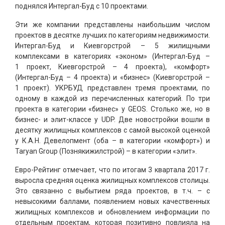
поднялся Интергал-Буд с 10 проектами.
Эти же компании представлены наибольшим числом
проектов в десятке лучших по категориям недвижимости.
Интергал-Буд и Киевгорстрой – 5 жилищными
комплексами в категориях «эконом» (Интергал-Буд –
1 проект, Киевгорстрой – 4 проекта), «комфорт»
(Интергал-Буд – 4 проекта) и «бизнес» (Киевгорстрой –
1 проект). УКРБУД представлен тремя проектами, по
одному в каждой из перечисленных категорий. По три
проекта в категории «бизнес» у GEOS. Столько же, но в
бизнес- и элит-классе у UDP. Две новостройки вошли в
десятку жилищных комплексов с самой высокой оценкой
у К.А.Н. Девелопмент (оба – в категории «комфорт») и
Taryan Group (Познякижилстрой) – в категории «элит».
Евро-Рейтинг отмечает, что по итогам 3 квартала 2017 г.
выросла средняя оценка жилищных комплексов столицы.
Это связанно с выбытием ряда проектов, в т.ч. – с
невысокими баллами, появлением новых качественных
жилищных комплексов и обновлением информации по
отдельным проектам, которая позитивно повлияла на