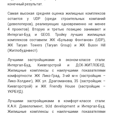
конечный результат.
Самая высокая средняя оценка жилищных комплексов
остается у UDP (среди строительных компаний
(девелоперов), реализующих одновременно не менее
4 проектов). Вторую и третью позицию занимают и
Интергал-Буд и GEOS. Тройку лучших жилищных
комплексов составили: ЖК «Бульвар Фонтанов» (UDP),
ЖК Taryan Towers (Taryan Group) и ЖК Busov Hill
(Житлобудінвест).
Лучшими застройщиками в эконом-классе стали:
Интергал-Буд, Киевгорстрой и ДСК-ЖИТЛОБУД.
Жилищные комплексы с наилучшими показателями
комфортности: ЖК Лико-Град, 3-ий м-н (застройщик –
Лико-Холдинг), ЖК ул. Драгоманова, 35 (застройщик –
Киевгорстрой) и ЖК Friendly House (застройщик –
УКРБУД).
Лучшими застройщиками в комфорт-классе стали:
К.А.Н. Девелопмент, bUd development и Интергал-Буд.
Жилищные комплексы с наилучшими показателями