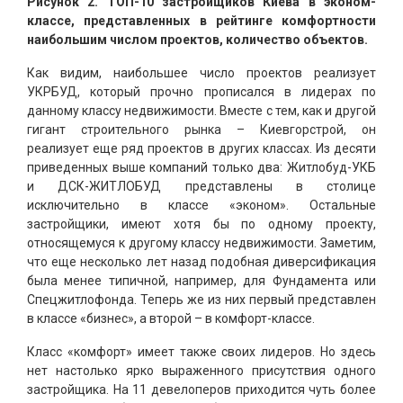
Рисунок 2. ТОП-10 застройщиков Киева в эконом-
классе, представленных в рейтинге комфортности
наибольшим числом проектов, количество объектов.
Как видим, наибольшее число проектов реализует
УКРБУД, который прочно прописался в лидерах по
данному классу недвижимости. Вместе с тем, как и другой
гигант строительного рынка – Киевгорстрой, он
реализует еще ряд проектов в других классах. Из десяти
приведенных выше компаний только два: Житлобуд-УКБ
и ДСК-ЖИТЛОБУД представлены в столице
исключительно в классе «эконом». Остальные
застройщики, имеют хотя бы по одному проекту,
относящемуся к другому классу недвижимости. Заметим,
что еще несколько лет назад подобная диверсификация
была менее типичной, например, для Фундамента или
Спецжитлофонда. Теперь же из них первый представлен
в классе «бизнес», а второй – в комфорт-классе.
Класс «комфорт» имеет также своих лидеров. Но здесь
нет настолько ярко выраженного присутствия одного
застройщика. На 11 девелоперов приходится чуть более