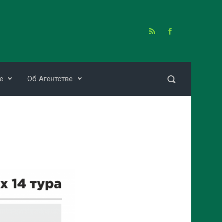
е
Об Агентстве