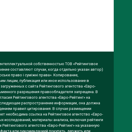
 интеллектуальной собственностью ТОВ «Рейтинговое
чение составляют случаи, когда отдельно указан автор)
ське право і суміжні права». Копирование,
им лицам, публикация или иное использование в
загруженных с сайта Рейтингового агентства «Евро-
исьменного разрешения правообладателя запрещена. В
гласия Рейтингового агентства «Евро-Рейтинг» на
оследующее распространение информации, она должна
ением правил цитирования. В случае размещении
ет необходима ссылка на Рейтинговое агентство «Евро-
вых исследований, материалы анализа, включая рейтинги
 Рейтингового агентства «Евро-Рейтинг» на указанную
 факта или рекомендацией покупать, держать или