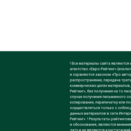
! Все материалы сайта являются
агентство «Евро-Рейтинг» (исклю
и охраняются законом «Про автор
распространение, передача треть
коммерческих целях материалов, 
Рейтинг», без получения на то п
случае получения письменного со
копирование, перепечатку или п
осуществляться только с соблюд
данных материалов в сети Интерн
Рейтинг». ! Результаты рейтинго
и обоснования, являются мнением
дату и не являются констатацией