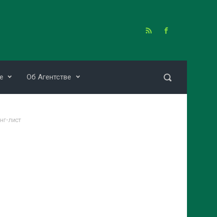
е
Об Агентстве
нг-лист