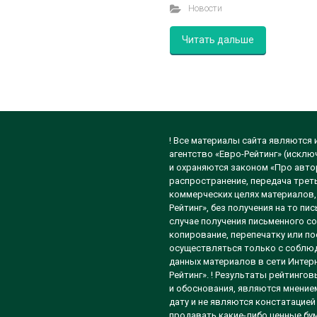
Новости
Читать дальше
! Все материалы сайта являются
агентство «Евро-Рейтинг» (исклю
и охраняются законом «Про автор
распространение, передача треть
коммерческих целях материалов, 
Рейтинг», без получения на то п
случае получения письменного со
копирование, перепечатку или п
осуществляться только с соблюд
данных материалов в сети Интерн
Рейтинг». ! Результаты рейтинго
и обоснования, являются мнением
дату и не являются констатацией
продавать какие-либо ценные бум