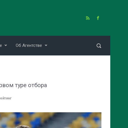
е
Об Агентстве
ервом туре отбора
ейтинг