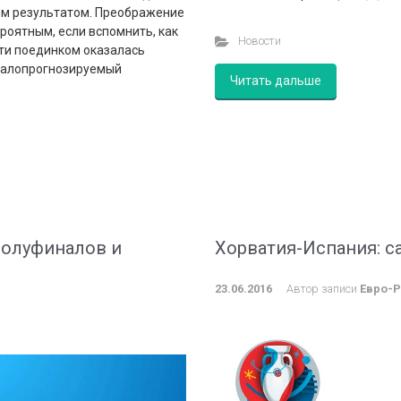
шим результатом. Преображение
роятным, если вспомнить, как
Новости
ти поединком оказалась
 малопрогнозируемый
Читать дальше
полуфиналов и
Хорватия-Испания: с
23.06.2016
Автор записи
Евро-Р