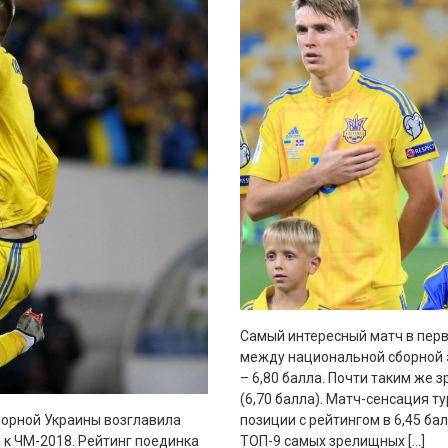
Самый интересный матч в перв
между национальной сборной э
– 6,80 балла. Почти таким же
(6,70 балла). Матч-сенсация т
борной Украины возглавила
позиции с рейтингом в 6,45 ба
 к ЧМ-2018. Рейтинг поединка
ТОП-9 самых зрелищных […]