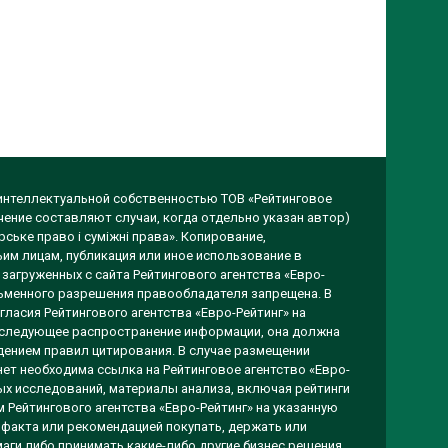
 интеллектуальной собственностью ТОВ «Рейтинговое
чение составляют случаи, когда отдельно указан автор)
ське право і суміжні права». Копирование,
им лицам, публикация или иное использование в
загруженных с сайта Рейтингового агентства «Евро-
исьменного разрешения правообладателя запрещена. В
гласия Рейтингового агентства «Евро-Рейтинг» на
оследующее распространение информации, она должна
ением правил цитирования. В случае размещении
ет необходима ссылка на Рейтинговое агентство «Евро-
вых исследований, материалы анализа, включая рейтинги
 Рейтингового агентства «Евро-Рейтинг» на указанную
 факта или рекомендацией покупать, держать или
аги либо принимать какие-либо другие бизнес решения.