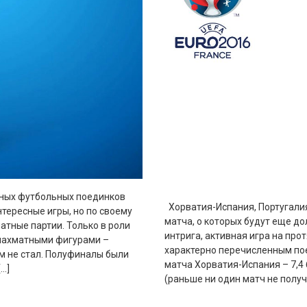
пных футбольных поединков
Хорватия-Испания, Португалия
нтересные игры, но по своему
матча, о которых будут еще до
тные партии. Только в роли
интрига, активная игра на прот
 шахматными фигурами –
характерно перечисленным по
м не стал. Полуфиналы были
матча Хорватия-Испания – 7,4
[…]
(раньше ни один матч не получ