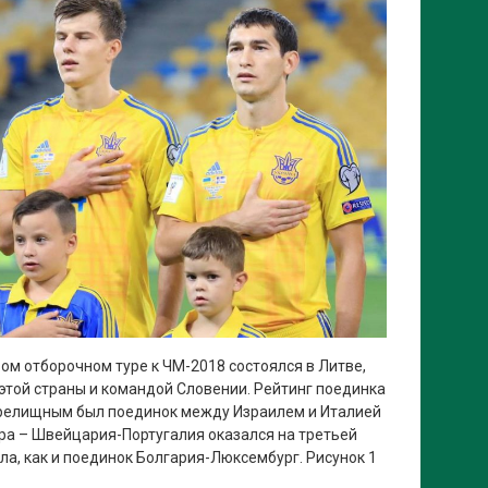
ом отборочном туре к ЧМ-2018 состоялся в Литве,
той страны и командой Словении. Рейтинг поединка
 зрелищным был поединок между Израилем и Италией
ура – Швейцария-Португалия оказался на третьей
лла, как и поединок Болгария-Люксембург. Рисунок 1