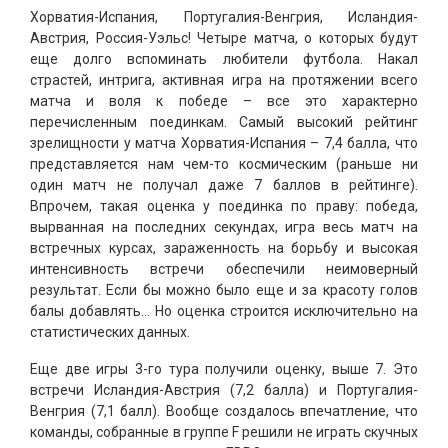
Хорватия-Испания, Португалия-Венгрия, Исландия-
Австрия, Россия-Уэльс! Четыре матча, о которых будут
еще долго вспоминать любители футбола. Накал
страстей, интрига, активная игра на протяжении всего
матча и воля к победе – все это характерно
перечисленным поединкам. Самый высокий рейтинг
зрелищности у матча Хорватия-Испания – 7,4 балла, что
представляется нам чем-то космическим (раньше ни
один матч не получал даже 7 баллов в рейтинге).
Впрочем, такая оценка у поединка по праву: победа,
вырванная на последних секундах, игра весь матч на
встречных курсах, зараженность на борьбу и высокая
интенсивность встречи обеспечили неимоверный
результат. Если бы можно было еще и за красоту голов
балы добавлять… Но оценка строится исключительно на
статистических данных.
Еще две игры 3-го тура получили оценку, выше 7. Это
встречи Исландия-Австрия (7,2 балла) и Португалия-
Венгрия (7,1 балл). Вообще создалось впечатление, что
команды, собранные в группе F решили не играть скучных