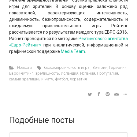
Рейтинг зрелищности матча
– оценка привлекательности
игры для зрителей. В основу оценки заложено ряд
показателей, характеризующих интенсивность,
динамичность, безкопромисность, содержательность и
ожидаемую привлекательность игры. Рейтинг
рассчитывается по результатам каждого тура ЕВРО-2016.
Расчет проводиться по методике
Рейтингового агентства
«Евро-Рейтинг»
при аналитической, информационной и
графической поддержке
Media Team
.
Новости
бескомпромисность игры
,
Венгрия
,
Германия
,
Евро-Рейтинг
,
зрелищность
,
Исландия
,
Испания
,
Португалия
,
самый зрелищный матч
,
футбол
,
Хорватия
Подобные посты