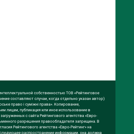
 интеллектуальной собственностью ТОВ «Рейтинговое
чение составляют случаи, когда отдельно указан автор)
ське право і суміжні права». Копирование,
им лицам, публикация или иное использование в
загруженных с сайта Рейтингового агентства «Евро-
исьменного разрешения правообладателя запрещена. В
гласия Рейтингового агентства «Евро-Рейтинг» на
оследующее распространение информации, она должна