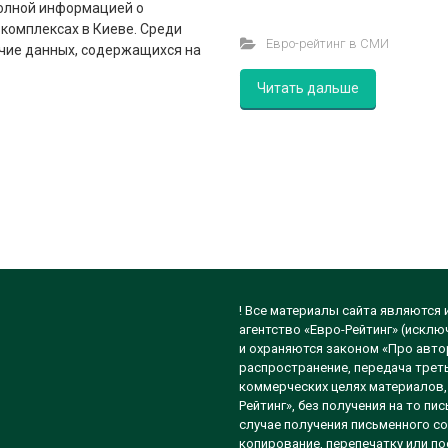
полной информацией о
комплексах в Киеве. Среди
Евро-рейтинг в СМИ
ечие данных, содержащихся на
Читать дальше
! Все материалы сайта являются
агентство «Евро-Рейтинг» (исклю
и охраняются законом «Про автор
распространение, передача треть
коммерческих целях материалов, 
Рейтинг», без получения на то п
случае получения письменного со
копирование, перепечатку или п