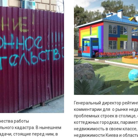
Генеральный директор рейтинг
комментарии для о рынке недв
проблемных строек в столице, 
чества работы
коттеджных городках, парамет
льного кадастра. В нынешнем
недвижимость в своем классе,
адачи, стоящие перед ним, в
недвижимости Киева и области,