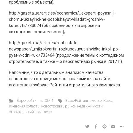
проблемные объекты);
http://gazeta.ua/articles/economics/_eksperti-poyasnili-
chomu-ukrayinci-ne-pospishayut-vkladati-groshi-v-
kotedzhi/733024 (об особенностях и спросе на
коттеджное строительство);
http://gazeta.ua/articles/real-estate-
newspaper/_mikrokvartiri-rozkupovuyut-shvidko-inkoli-po-
pyat-v-odni-ruki/733464 (продолжение темы о коттеджном
строительстве, а также – о перспективах рынка в 2017 г.).
Напомним, что с детальным анализом качества
новостроек в столице можно ознакомится на сайте
агентства в рубрике Рейтинги строительного комплекса.
Евро-рейтинг в СМИ
Евро-Рейтинг
,
жилье
,
Киев
,
Киевская область
,
новостройки
,
рынок недвижимости
,
строительный комплекс