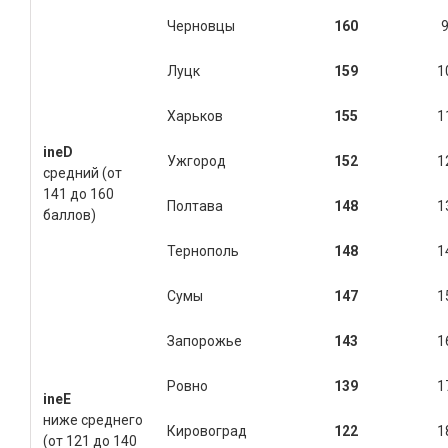
Черновцы
160
Луцк
159
1
Харьков
155
1
ine
D
Ужгород
152
1
средний (от
141 до 160
Полтава
148
1
баллов)
Тернополь
148
1
Сумы
147
1
Запорожье
143
1
Ровно
139
1
ine
E
ниже среднего
Кировоград
122
1
(от 121 до 140