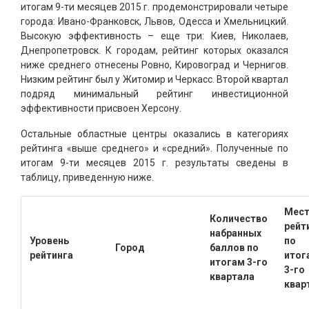
итогам 9-ти месяцев 2015 г. продемонстрировали четыре
города: Ивано-Франковск, Львов, Одесса и Хмельницкий.
Высокую эффективность – еще три: Киев, Николаев,
Днепропетровск. К городам, рейтинг которых оказался
ниже среднего отнесены Ровно, Кировоград и Чернигов.
Низким рейтинг был у Житомир и Черкасс. Второй квартал
подряд минимальный рейтинг инвестиционной
эффективности присвоен Херсону.
Остальные областные центры оказались в категориях
рейтинга «выше среднего» и «средний». Полученные по
итогам 9-ти месяцев 2015 г. результаты сведены в
таблицу, приведенную ниже.
Мест
Количество
рейт
набранных
Уровень
по
Город
баллов по
рейтинга
итог
итогам 3-го
3-го
квартала
квар