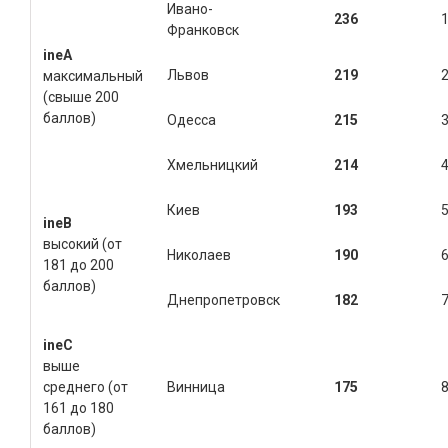
Ивано-
236
Франковск
ineА
Львов
219
максимальный
(свыше 200
баллов)
Одесса
215
Хмельницкий
214
Киев
193
ine
B
высокий (от
Николаев
190
181 до 200
баллов)
Днепропетровск
182
ine
C
выше
среднего (от
Винница
175
161 до 180
баллов)