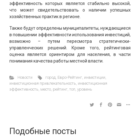
эффективность которых является стабильно высокой,
что может свидетельствовать о наличии успешных
хозяйственных практик в регионе.
Также будут определены муниципалитеты, нуждающиеся
в повышении эффективности использования инвестиций,
возможно – путем пересмотра стратегически-
управленческих решений. Кроме того, рейтинговая
оценка является ориентиром для населения, в части
понимания качества работы местной власти.
Новости
город
,
Евро-Рейтинг
,
инвестиции
,
инвестиционная привлекательность
,
инвестиционная
эффективность
,
место
,
рейтинг
,
топ
,
уровень
Подобные посты