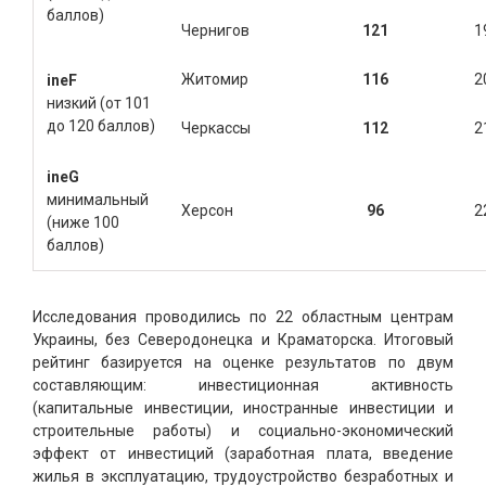
баллов)
Чернигов
121
1
Житомир
116
2
ineF
низкий (от 101
до 120 баллов)
Черкассы
112
2
ine
G
минимальный
Херсон
96
2
(ниже 100
баллов)
Исследования проводились по 22 областным центрам
Украины, без Северодонецка и Краматорска. Итоговый
рейтинг базируется на оценке результатов по двум
составляющим: инвестиционная активность
(капитальные инвестиции, иностранные инвестиции и
строительные работы) и социально-экономический
эффект от инвестиций (заработная плата, введение
жилья в эксплуатацию, трудоустройство безработных и