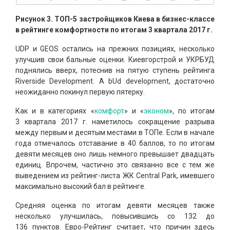
Рисунок 3. ТОП-5 застройщиков Киева в бизнес-классе
в рейтинге комфортности по итогам 3 квартала 2017 г.
UDP и GEOS остались на прежних позициях, несколько
улучшив свои бальные оценки. Киевгорстрой и УКРБУД
поднялись вверх, потеснив на пятую ступень рейтинга
Riverside Development. А bUd development, достаточно
неожиданно покинул первую пятерку.
Как и в категориях «
комфорт
» и «
эконом
», по итогам
3 квартала 2017 г. наметилось сокращение разрыва
между первым и десятым местами в ТОПе. Если в начале
года отмечалось отставание в 40 баллов, то по итогам
девяти месяцев оно лишь немного превышает двадцать
единиц. Впрочем, частично это связанно все с тем же
выведением из рейтинг-листа ЖК Central Park, имевшего
максимально высокий бал в рейтинге.
Средняя оценка по итогам девяти месяцев также
несколько улучшилась, повысившись со 132 до
136 пунктов. Евро-Рейтинг считает, что причин здесь