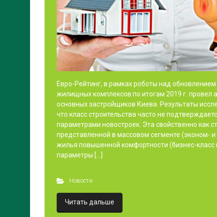
Евро-Рейтинг, в рамках роботы над обновлением
жилищных комплексов по итогам 2019 г. провел 
основных застройщиков Киева. Результаты иссл
что класс строительства часто не подтверждает
параметрами новостроек. Эта свойственно как 
представленной в массовом сегменте (эконом- и 
жилья повышенной комфортности (бизнес-класс и
параметры […]
Новости
Читать дальше