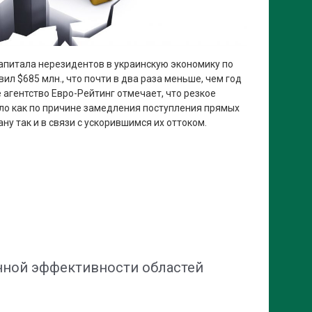
апитала нерезидентов в украинскую экономику по
вил $685 млн., что почти в два раза меньше, чем год
е агентство Евро-Рейтинг отмечает, что резкое
ло как по причине замедления поступления прямых
ну так и в связи с ускорившимся их оттоком.
нной эффективности областей