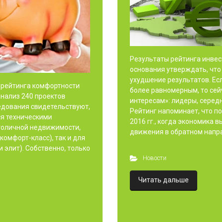
Результаты рейтинга инве
основания утверждать, что 
ухудшение результатов. Ес
 рейтинга комфортности
более равномерным, то сей
анализ 240 проектов
интересам»: лидеры, середн
едования свидетельствуют,
Рейтинг напоминает, что п
ся техническими
2016 гг., когда экономика 
столичной недвижимости,
движения в обратном напра
комфорт-класс), так и для
 элит). Собственно, только
Новости
Читать дальше