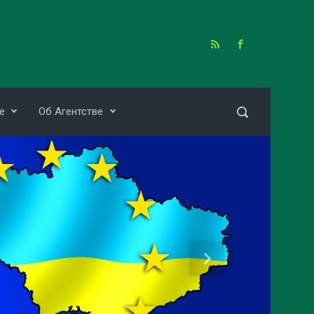
е
Об Агентстве
Next