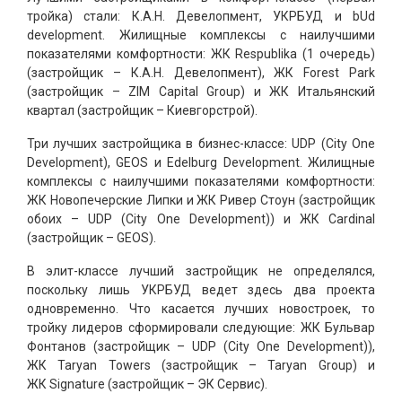
тройка) стали: К.А.Н. Девелопмент, УКРБУД и bUd
development. Жилищные комплексы с наилучшими
показателями комфортности: ЖК Respublika (1 очередь)
(застройщик – К.А.Н. Девелопмент), ЖК Forest Park
(застройщик – ZIM Capital Group) и ЖК Итальянский
квартал (застройщик – Киевгорстрой).
Три лучших застройщика в бизнес-классе: UDP (City One
Development), GEOS и Edelburg Development. Жилищные
комплексы с наилучшими показателями комфортности:
ЖК Новопечерские Липки и ЖК Ривер Стоун (застройщик
обоих – UDP (City One Development)) и ЖК Cardinal
(застройщик – GEOS).
В элит-классе лучший застройщик не определялся,
поскольку лишь УКРБУД ведет здесь два проекта
одновременно. Что касается лучших новостроек, то
тройку лидеров сформировали следующие: ЖК Бульвар
Фонтанов (застройщик – UDP (City One Development)),
ЖК Taryan Towers (застройщик – Taryan Group) и
ЖК Signature (застройщик – ЭК Сервис).