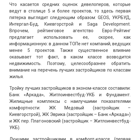
Что касается средних оценок девелоперов, которые
ведут в столице 5 и более проектов, то здесь первая
пятерка выглядит следующим образом: GEOS, УКРБУД,
Интергал-Буд, Киевгорстрой и Saga Development.
Впрочем, рейтинговое агентство Евро-Рейтинг
предлагает использовать ее, скорее, как
информационную: в данном ТОПе нет компаний, ведущих
менее 5 проектов. Также существенное влияние
оказывает тот факт, в каком классе возводится
недвижимость. Поэтому, целесообразнее обратить
внимание на перечень лучших застройщиков по классам
жилья.
Тройку лучших застройщиков в эконом-классе составили:
Банк «Аркада», Житлоинвестбуд-УКБ и Фундамент.
Жилищные комплексы с наилучшими показателями
комфортности: ЖК Медовый (застройщик –
Киевгорстрой), ЖК Эврика (застройщик – Банк «Аркада»)
и ЖК пер. Платоновский (застройщик – Житлоинвестбуд-
УКБ).
Лучшими застройщиками в комфорт-классе (первая