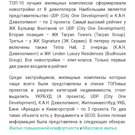
ТОП-10 лучших жилищных комплексов сформировали
новостройки от 8 девелоперов. Наибольшим является
представительство UDP (City One Development) и К.А.Н.
Девелопмент – по 2 проекта. Самый высокий рейтинг у
ЖК Бульвар Фонтанов от UDP (City One Development).
Вторая позиция – ЖК Taryan Towers (Taryan Group).
Третья – у ЖК Signature (ЭК Сервис). В пятерку лучших
включены также Tetris Hall, 2 очередь (К.А.Н.
Девелопмент) и ЖК Linden Luxury Residences (Budhouse
Group). Все новостройки – элит-класса. Только первые
две ранее входили в рейтинг.
Среди застройщиков, жилищные комплексы которых
чаще всего были представлены в списке ТОПовых
проектов в разрезе категорий недвижимости, стоит
выделить: УКРБУД (4 проекта), UDP (City One
Development), К.А.Н. Девелопмент, Житлоинвестбуд-УКБ,
Банк «Аркада» и Киевгорстрой – по 3 проекта. По два
таких объекта есть у Фундамента и GEOS. Более полная
информация была представлена в следующих обзорах:
Жилье повышенной комфортности
и
Массовое жилье
.