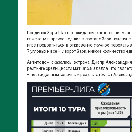
Поединок Заря-Шахтер ожидался с нетерпением: вс
изменения, произошедшие в составе Зари накануне 
игре превратиться в откровенно скучное перекатыва
7 угловых и все – у ворот Зари, низкое количество 
Антиподом оказалась встреча Днепр-Александрия.
рейтинге зрелищности матча: 5,80 балла, что являе
– неожиданным конечным результатом. От Александр