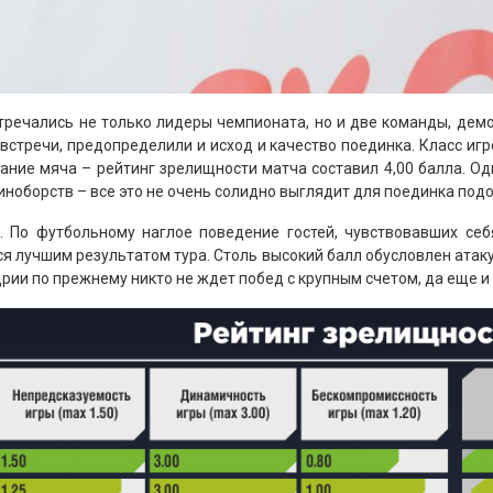
тречались не только лидеры чемпионата, но и две команды, де
встречи, предопределили и исход и качество поединка. Класс игр
ние мяча – рейтинг зрелищности матча составил 4,00 балла. Одна
единоборств – все это не очень солидно выглядит для поединка под
 По футбольному наглое поведение гостей, чувствовавших себя
тся лучшим результатом тура. Столь высокий балл обусловлен ата
ии по прежнему никто не ждет побед с крупным счетом, да еще и 