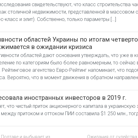
сследования свидетельствуют, что класс строительства ча
ак столичной недвижимости, представленной в массовом се
-класс и элит). Собственно, только параметры […]
ности областей Украины по итогам четвертого
жимается в ожидании кризиса
ивности областей дают основания утверждать, что уже в ко
еление по категориям было более равномерным, то сейчас
ы. Рейтинговое агентство Евро-Рейтинг напоминает, что под
иса. Вероятно, что в момент движения в обратном направлен
есовала иностранных инвесторов в 2019 г.
т, что чистый приток акционерного капитала в украинскую 
ежду притоком и оттоком ПИИ составила $1 250 млн., тогда
в Полтаве и выбывает из
Ожидания от судейства 