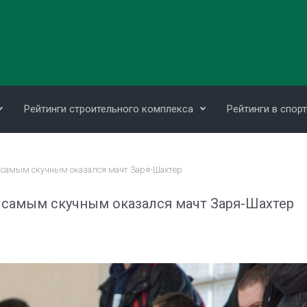
Рейтинги строительного комплекса
Рейтинги в спорт
: самым скучным оказался мачт Заря-Шахтер
: самым скучным оказался мачт Заря-Шахтер