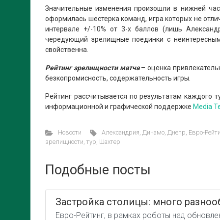
Значительные изменения произошли в нижней част
оформилась шестерка команд, игра которых не отли
интервале +/-10% от 3-х баллов (лишь Александ
чередующий зрелищные поединки с неинтересными
свойственна.
Рейтинг зрелищности матча
– оценка привлекательн
безкопромисность, содержательность игры.
Рейтинг рассчитывается по результатам каждого т
информационной и графической поддержке
Media 
Новости
Александрия
,
Динамо
,
Днепр
,
Евро-Рейт
зрелищности
,
тур
,
Шахтер
Подобные посты
Застройка столицы: много разноо
Евро-Рейтинг, в рамках роботы над обновле