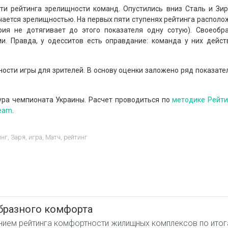
и рейтинга зрелищности команд. Опустились вниз Сталь и Зирк
чается зрелищностью. На первых пяти ступенях рейтинга располож
рия не дотягивает до этого показателя одну сотую). Своеоб
. Правда, у одесситов есть оправдание: команда у них дейст
ости игры для зрителей. В основу оценки заложено ряд показате
ура чемпионата Украины. Расчет проводиться по
методике Рейти
Team
.
инг
,
Заря
,
игра
,
Матч
,
рейтинг
бразного комфорта
нием рейтинга комфортности жилищных комплексов по итога