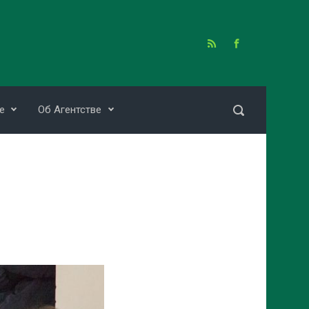
е
Об Агентстве