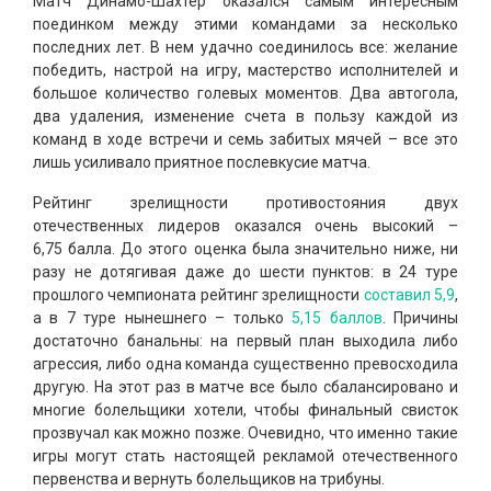
Матч Динамо-Шахтер оказался самым интересным
поединком между этими командами за несколько
последних лет. В нем удачно соединилось все: желание
победить, настрой на игру, мастерство исполнителей и
большое количество голевых моментов. Два автогола,
два удаления, изменение счета в пользу каждой из
команд в ходе встречи и семь забитых мячей – все это
лишь усиливало приятное послевкусие матча.
Рейтинг зрелищности противостояния двух
отечественных лидеров оказался очень высокий –
6,75 балла. До этого оценка была значительно ниже, ни
разу не дотягивая даже до шести пунктов: в 24 туре
прошлого чемпионата рейтинг зрелищности
составил 5,9
,
а в 7 туре нынешнего – только
5,15 баллов
. Причины
достаточно банальны: на первый план выходила либо
агрессия, либо одна команда существенно превосходила
другую. На этот раз в матче все было сбалансировано и
многие болельщики хотели, чтобы финальный свисток
прозвучал как можно позже. Очевидно, что именно такие
игры могут стать настоящей рекламой отечественного
первенства и вернуть болельщиков на трибуны.