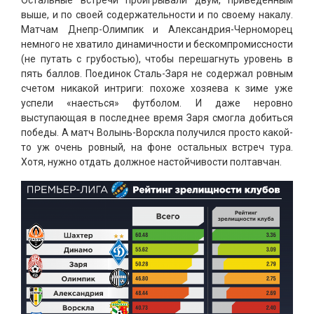
Остальные встречи проигрывали двум, приведенным
выше, и по своей содержательности и по своему накалу.
Матчам Днепр-Олимпик и Александрия-Черноморец
немного не хватило динамичности и бескомпромиссности
(не путать с грубостью), чтобы перешагнуть уровень в
пять баллов. Поединок Сталь-Заря не содержал ровным
счетом никакой интриги: похоже хозяева к зиме уже
успели «наесться» футболом. И даже неровно
выступающая в последнее время Заря смогла добиться
победы. А матч Волынь-Ворскла получился просто какой-
то уж очень ровный, на фоне остальных встреч тура.
Хотя, нужно отдать должное настойчивости полтавчан.