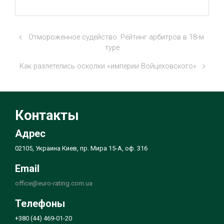
Отмороженное судейство. Рейтинг арбитров в 18-м
туре
Как разлетелись осколки «империи Войцеховского»
Контакты
Адрес
02105, Украина Киев, пр. Мира 15-А, оф. 316
Email
office@euro-rating.com.ua
Телефоны
+380 (44) 469-01-20