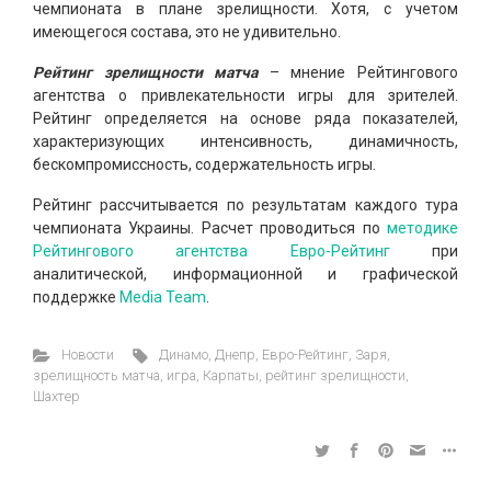
чемпионата в плане зрелищности. Хотя, с учетом
имеющегося состава, это не удивительно.
Рейтинг зрелищности матча
– мнение Рейтингового
агентства о привлекательности игры для зрителей.
Рейтинг определяется на основе ряда показателей,
характеризующих интенсивность, динамичность,
бескомпромиссность, содержательность игры.
Рейтинг рассчитывается по результатам каждого тура
чемпионата Украины. Расчет проводиться по
методике
Рейтингового агентства Евро-Рейтинг
при
аналитической, информационной и графической
поддержке
Media Team
.
Новости
Динамо
,
Днепр
,
Евро-Рейтинг
,
Заря
,
зрелищность матча
,
игра
,
Карпаты
,
рейтинг зрелищности
,
Шахтер