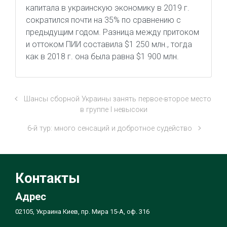
капитала в украинскую экономику в 2019 г.
сократился почти на 35% по сравнению с
предыдущим годом. Разница между притоком
и оттоком ПИИ составила $1 250 млн., тогда
как в 2018 г. она была равна $1 900 млн.
Шансы сборной Украины занять первое-второе место
в группе І невысоки
6-й тур: много сенсаций и добротное судейство
Контакты
Адрес
02105, Украина Киев, пр. Мира 15-А, оф. 316