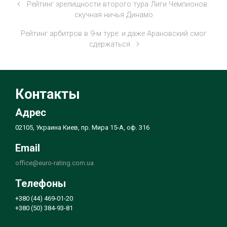
Рейтинг зрелищности второго тура Лиги Чемпионов:
скучная ничья Динамо
Рейтинг арбитров в 9-м туре: и даже Арановский смог
сдержаться
Контакты
Адрес
02105, Украина Киев, пр. Мира 15-А, оф. 316
Email
office@euro-rating.com.ua
Телефоны
+380 (44) 469-01-20
+380 (50) 384-93-81