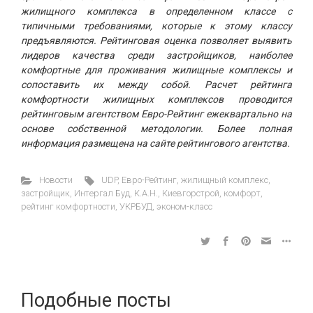
жилищного комплекса в определенном классе с
типичными требованиями, которые к этому классу
предъявляются. Рейтинговая оценка позволяет выявить
лидеров качества среди застройщиков, наиболее
комфортные для проживания жилищные комплексы и
сопоставить их между собой. Расчет рейтинга
комфортности жилищных комплексов проводится
рейтинговым агентством Евро-Рейтинг ежеквартально на
основе собственной методологии. Более полная
информация размещена на сайте рейтингового агентства.
Новости
UDP
,
Евро-Рейтинг
,
жилищный комплекс
,
застройщик
,
Интергал Буд
,
К.А.Н.
,
Киевгорстрой
,
комфорт
,
рейтинг комфортности
,
УКРБУД
,
эконом-класс
Подобные посты