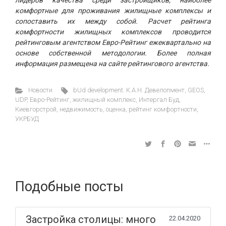
лидеров качества среди застройщиков, наиболее
комфортные для проживания жилищные комплексы и
сопоставить их между собой. Расчет рейтинга
комфортности жилищных комплексов проводится
рейтинговым агентством Евро-Рейтинг ежеквартально на
основе собственной методологии. Более полная
информация размещена на сайте рейтингового агентства.
Новости
bUd development. К.А.Н. Девелопмент
,
GEOS
,
UDP
,
Евро-Рейтинг
,
жилищный комплекс
,
Интергал Буд
,
Киевгорстрой
,
недвижимость
,
оценка
,
рейтинг комфортности
,
УКРБУД
Подобные посты
Застройка столицы: много
22.04.2020