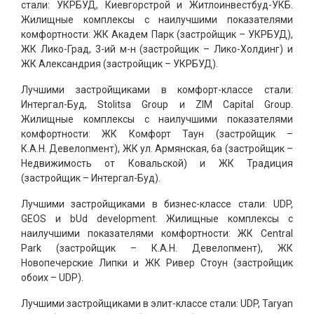
стали: УКРБУД, Киевгорстрой и Житлоинвестбуд-УКБ.
Жилищные комплексы с наилучшими показателями
комфортности: ЖК Академ Парк (застройщик – УКРБУД),
ЖК Лико-Град, 3-ий м-н (застройщик – Лико-Холдинг) и
ЖК Александрия (застройщик – УКРБУД).
Лучшими застройщиками в комфорт-классе стали:
Интергал-Буд, Stolitsa Group и ZIM Capital Group.
Жилищные комплексы с наилучшими показателями
комфортности: ЖК Комфорт Таун (застройщик –
К.А.Н. Девелопмент), ЖК ул. Армянская, 6а (застройщик –
Недвижимость от Ковальской) и ЖК Традиция
(застройщик – Интергал-Буд).
Лучшими застройщиками в бизнес-классе стали: UDP,
GEOS и bUd development. Жилищные комплексы с
наилучшими показателями комфортности: ЖК Central
Park (застройщик – К.А.Н. Девелопмент), ЖК
Новопечерские Липки и ЖК Ривер Стоун (застройщик
обоих – UDP).
Лучшими застройщиками в элит-классе стали: UDP, Taryan