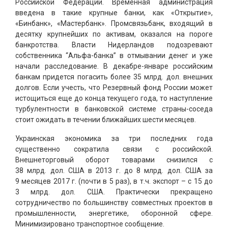
Российской Федерации. Временная администрация
введена в такие крупные банки, как «Открытие»,
«Бинбанк», «Мастербанк». Промсвязьбанк, входящий в
десятку крупнейших по активам, оказался на пороге
банкротства. Власти Нидерландов подозревают
собственника “Альфа-банка” в отмывании денег и уже
начали расследование. В декабре-январе российским
банкам придется погасить более 35 млрд. дол. внешних
долгов. Если учесть, что Резервный фонд России может
истощиться еще до конца текущего года, то наступление
турбулентности в банковской системе страны-соседа
стоит ожидать в течении ближайших шести месяцев.
Украинская экономика за три последних года
существенно сократила связи с российской.
Внешнеторговый оборот товарами снизился с
38 млрд. дол. США в 2013 г. до 8 млрд. дол. США за
9 месяцев 2017 г. (почти в 5 раз), в т.ч. экспорт – с 15 до
3 млрд. дол. США. Практически прекращено
сотрудничество по большинству совместных проектов в
промышленности, энергетике, оборонной сфере.
Минимизировано транспортное сообщение.