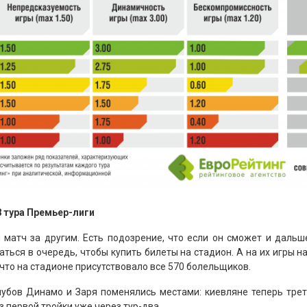
8 тура Премьер-лиги
атч за другим. Есть подозрение, что если он сможет и дальше
ься в очередь, чтобы купить билеты на стадион. А на их игры н
 что на стадионе присутствовало все 570 болельщиков.
лубов Динамо и Заря поменялись местами: киевляне теперь трет
 первой тройки уже через тур-два.