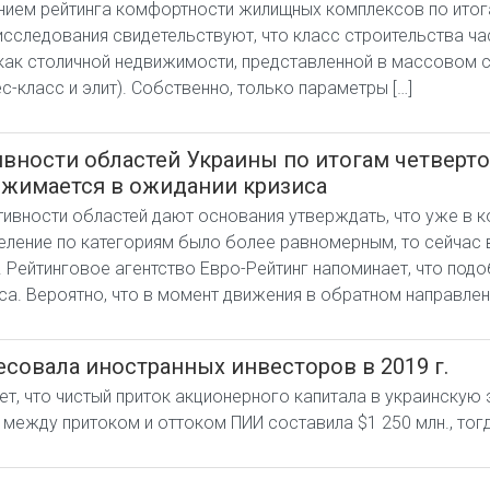
нием рейтинга комфортности жилищных комплексов по итога
сследования свидетельствуют, что класс строительства ча
ак столичной недвижимости, представленной в массовом се
-класс и элит). Собственно, только параметры […]
ности областей Украины по итогам четвертого
жимается в ожидании кризиса
ивности областей дают основания утверждать, что уже в ко
еление по категориям было более равномерным, то сейчас
ы. Рейтинговое агентство Евро-Рейтинг напоминает, что под
иса. Вероятно, что в момент движения в обратном направлен
есовала иностранных инвесторов в 2019 г.
т, что чистый приток акционерного капитала в украинскую 
ежду притоком и оттоком ПИИ составила $1 250 млн., тогда