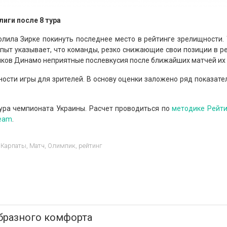
иги после 8 тура
волила Зирке покинуть последнее место в рейтинге зрелищности.
пыт указывает, что команды, резко снижающие свои позиции в ре
ьщиков Динамо неприятные послевкусия после ближайших матчей их
ости игры для зрителей. В основу оценки заложено ряд показате
ура чемпионата Украины. Расчет проводиться по
методике Рейти
Team
.
,
Карпаты
,
Матч
,
Олимпик
,
рейтинг
бразного комфорта