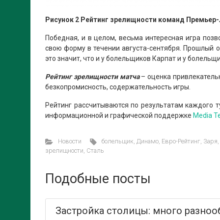
Рисунок 2 Рейтинг зрелищности команд Премьер-л
Победная, и в целом, весьма интересная игра поз
свою форму в течении августа-сентября. Прошлый о
это значит, что и у болельщиков Карпат и у болел
Рейтинг зрелищности матча
– оценка привлекательн
безкопромисность, содержательность игры.
Рейтинг рассчитываются по результатам каждого т
информационной и графической поддержке
Media 
Новости
болельщик
,
Динамо
,
Евро-Рейтинг
,
Заря
зрелищности
,
Сталь
Подобные посты
Застройка столицы: много разноо