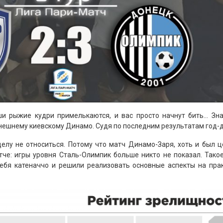
ши рыжие кудри примелькаются, и вас просто начнут бить… З
ынешнему киевскому Динамо. Судя по последним результатам год-д
 делу не относиться. Потому что матч Динамо-Заря, хоть и был 
че: игры уровня Сталь-Олимпик больше никто не показал. Такое
ебя катеначчо и решили реализовать основные аспекты на прак