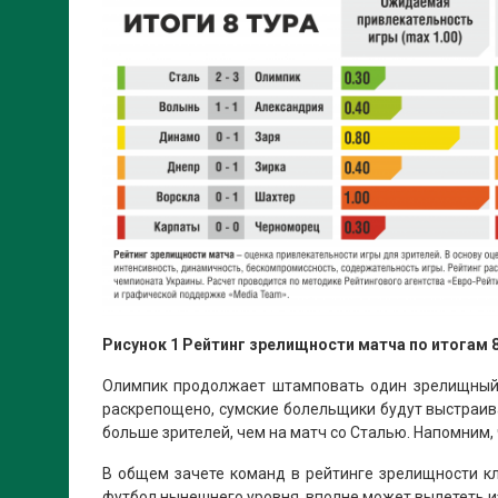
Рисунок 1 Рейтинг зрелищности матча по итогам 
Олимпик продолжает штамповать один зрелищный м
раскрепощено, сумские болельщики будут выстраиват
больше зрителей, чем на матч со Сталью. Напомним,
В общем зачете команд в рейтинге зрелищности к
футбол нынешнего уровня, вполне может вылететь из