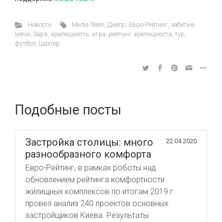
Новости
Media Team
,
Днепр
,
Евро-Рейтинг
,
забитые
мячи
,
Заря
,
зрелищность
,
игра
,
рейтинг зрелищности
,
тур
,
футбол
,
Шахтер
Подобные посты
Застройка столицы: много
22.04.2020
разнообразного комфорта
Евро-Рейтинг, в рамках роботы над
обновлением рейтинга комфортности
жилищных комплексов по итогам 2019 г.
провел анализ 240 проектов основных
застройщиков Киева. Результаты